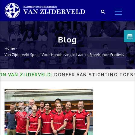
Overslaan
en
naar
de
inhoud
Blog
gaan
Home
-
Kruimelpad
Van Zijderveld Speelt Voor Handhaving In Laatste Speelronde Eredivisie
VAN ZIJDERVELD:
DONEER AAN STICHTING TOPSPOR