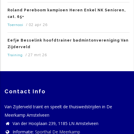
Roland Pereboom kampioen Heren Enkel NK Senioren,
cat. 65+
/
02 apr 26
Toernooi
Eefje Besselink hoofdtrainer badmintonvereniging Van
Zijderveld
/
27 mrt 26
Training
Contact Info
Van Zijderveld traint en speelt de thuiswedstrijden in De
Meerkamp Amstelveen
Van der Hooplaan 239, 1185 LN Amstelveen
Informatie:
Sporthal De Meerkamp