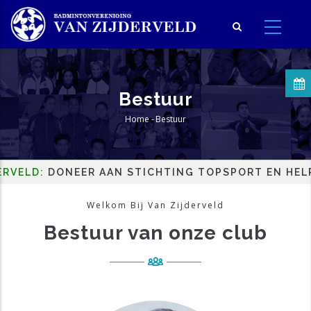
Overslaan
en
naar
de
inhoud
Bestuur
gaan
Home
-
Bestuur
Kruimelpad
DONEER AAN STICHTING TOPSPORT EN HELP HET L
Welkom Bij Van Zijderveld
Bestuur van onze club