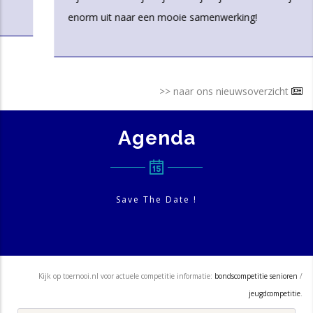
enorm uit naar een mooie samenwerking!
>> naar ons nieuwsoverzicht
Agenda
Save The Date !
Kijk op toernooi.nl voor actuele competitie informatie:
bondscompetitie senioren
/
jeugdcompetitie
.