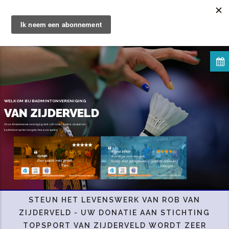
Overslaan
en
naar
de
inhoud
gaan
WELKOM BIJ BADMINTONVERENIGING
VAN ZIJDERVELD
JA, IK KOM BADMINTONNEN
STEUN HET LEVENSWERK VAN ROB VAN
ZIJDERVELD -
UW DONATIE AAN STICHTING
TOPSPORT VAN ZIJDERVELD WORDT ZEER