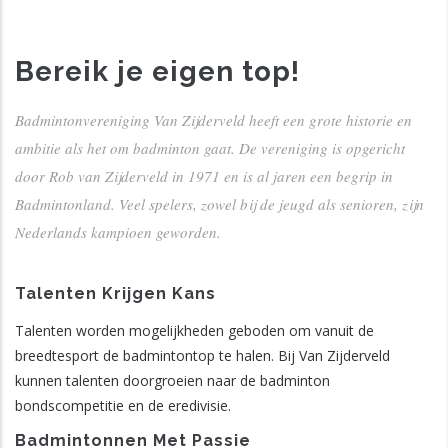
Bereik je eigen top!
Badmintonvereniging Van Zijderveld heeft een grote historie en
ambitie als het om badminton gaat. De vereniging is opgericht
door Rob van Zijderveld in 1971 en is al jaren een begrip in
Badmintonland. Veel spelers, zowel bij de jeugd als senioren, zijn
Nederlands kampioen geworden.
Talenten Krijgen Kans
Talenten worden mogelijkheden geboden om vanuit de
breedtesport de badmintontop te halen. Bij Van Zijderveld
kunnen talenten doorgroeien naar de badminton
bondscompetitie en de eredivisie.
Badmintonnen Met Passie