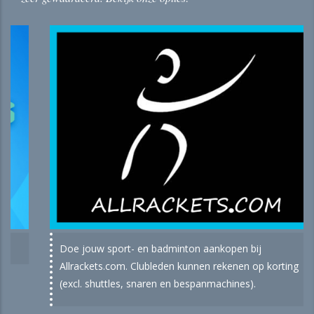
Allrackets.com
ledenactie
Doe jouw sport- en badminton aankopen bij
Allrackets.com. Clubleden kunnen rekenen op korting
(excl. shuttles, snaren en bespanmachines).