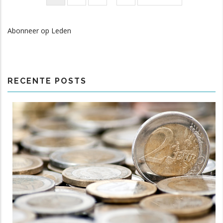
Paginatie
pagina
pagina
pagina
Abonneer op Leden
RECENTE POSTS