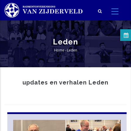
Overslaan
en
naar
de
inhoud
Leden
gaan
Home
-
Leden
Kruimelpad
updates en verhalen Leden