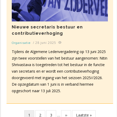
Nieuwe secretaris bestuur en
contributieverhoging
/
28 juni 2025
Organisatie
Tijdens de Algemene Ledenvergadering op 13 juni 2025
zijn twee voorstellen van het bestuur aangenomen: Nitin
Shrivastava is toegetreden tot het bestuur in de functie
van secretaris en er wordt een contributieverhoging
doorgevoerd met ingang van het seizoen 2025//2026.
De opzegdatum van 1 juni is in verband hiermee
opgeschort naar 13 juli 2025.
Huidige
1
Pagina
2
Pagina
3
…
Volgende
››
Laatste
Laatste »