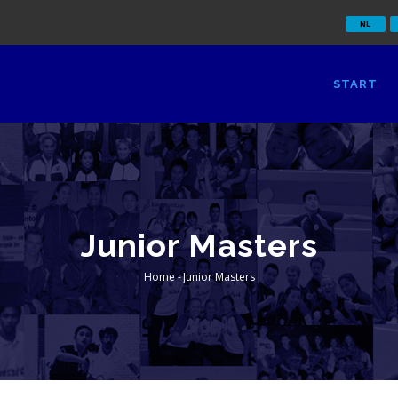
NL
OOFD
AVIGATIE
START
L
Junior Masters
Home
-
Junior Masters
Kruimelpad