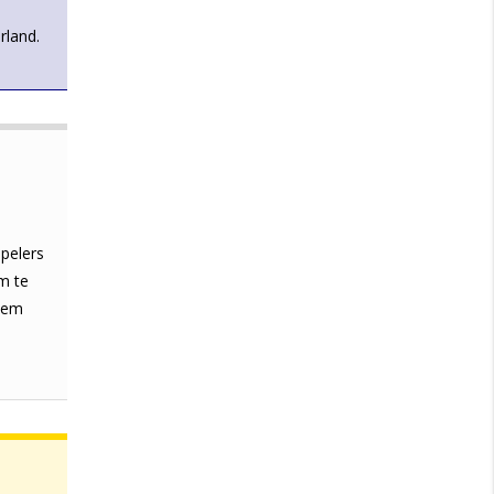
rland.
pelers
m te
chem