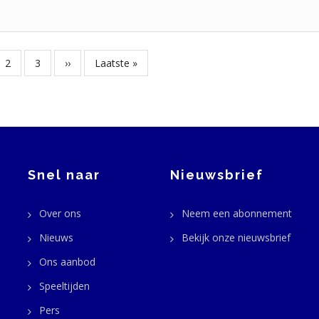
ge
Pagina
2
Pagina
3
Volgende
››
Laatste
Laatste »
na
pagina
pagina
Snel naar
Nieuwsbrief
Over ons
Neem een abonnement
Nieuws
Bekijk onze nieuwsbrief
Ons aanbod
Speeltijden
Pers