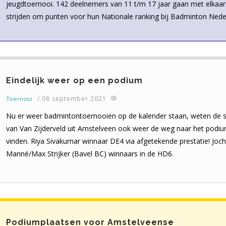
jeugdtoernooi. 142 deelnemers van 11 t/m 17 jaar gaan met elkaar
strijden om punten voor hun Nationale ranking bij Badminton Nede
Eindelijk weer op een podium
/
08 september 2021
Toernooi
Nu er weer badmintontoernooien op de kalender staan, weten de s
van Van Zijderveld uit Amstelveen ook weer de weg naar het podiu
vinden. Riya Sivakumar winnaar DE4 via afgetekende prestatie! Jo
Manné/Max Strijker (Bavel BC) winnaars in de HD6.
Podiumplaatsen voor Amstelveense