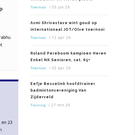
/
03 jun 26
Toernooi
op
Asmi Shrivastava wint goud op
internationaal JOT/Olve toernooi
Prabhu
/
12 apr 26
Toernooi
et
Roland Pereboom kampioen Heren
Enkel NK Senioren, cat. 65+
/
02 apr 26
Toernooi
Eefje Besselink hoofdtrainer
badmintonvereniging Van
Zijderveld
/
27 mrt 26
Training
 en 23
n