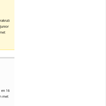
rakruti
Junior
 met
 en 16
on met