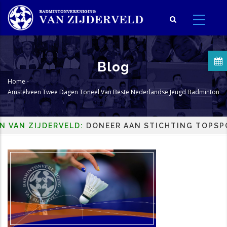
Overslaan
en
naar
de
inhoud
Blog
gaan
Home
-
Kruimelpad
Amstelveen Twee Dagen Toneel Van Beste Nederlandse Jeugd Badminton
AN ZIJDERVELD:
DONEER AAN STICHTING TOPSPORT