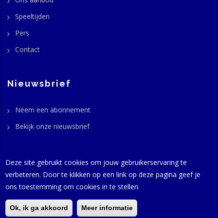
Speeltijden
Pers
Contact
Nieuwsbrief
Neem een abonnement
Bekijk onze nieuwsbrief
Deze site gebruikt cookies om jouw gebruikerservaring te
verbeteren. Door te klikken op een link op deze pagina geef je
© GaviasThemes 2016-2024 -
Productie
Harold Beffers - Alle
ons toestemming om cookies in te stellen.
rechten voorbehouden | hosting:
InterIPNetworks
Naaldwijk |
privacy
|
disclaimer
Ok, ik ga akkoord
Meer informatie