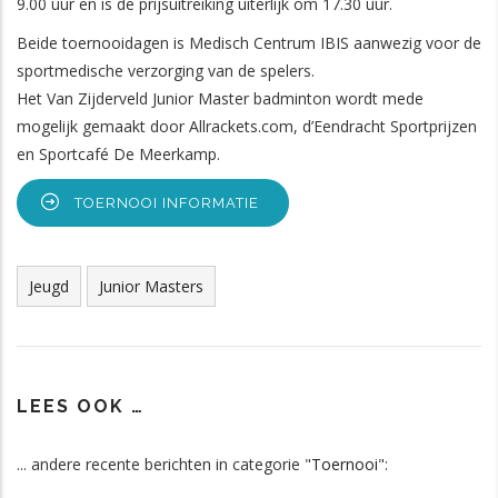
9.00 uur en is de prijsuitreiking uiterlijk om 17.30 uur.
Beide toernooidagen is Medisch Centrum IBIS aanwezig voor de
sportmedische verzorging van de spelers.
Het Van Zijderveld Junior Master badminton wordt mede
mogelijk gemaakt door Allrackets.com, d’Eendracht Sportprijzen
en Sportcafé De Meerkamp.
TOERNOOI INFORMATIE
Tags
Jeugd
Junior Masters
LEES OOK …
... andere recente berichten in categorie "
Toernooi
":