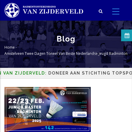
Overslaan
en
naar
de
inhoud
Blog
gaan
Home
-
Kruimelpad
Amstelveen Twee Dagen Toneel Van Beste Nederlandse Jeugd Badminton
AN ZIJDERVELD:
DONEER AAN STICHTING TOPSPORT