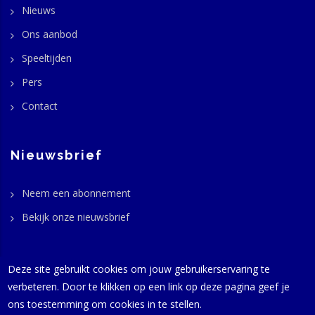
Nieuws
Ons aanbod
Speeltijden
Pers
Contact
Nieuwsbrief
Neem een abonnement
Bekijk onze nieuwsbrief
Deze site gebruikt cookies om jouw gebruikerservaring te
verbeteren. Door te klikken op een link op deze pagina geef je
© GaviasThemes 2016-2024 -
Productie
Harold Beffers - Alle
ons toestemming om cookies in te stellen.
rechten voorbehouden | hosting:
InterIPNetworks
Naaldwijk |