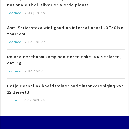
nationale titel, zilver en vierde plaats
/
03 jun 26
Toernooi
Asmi Shrivastava wint goud op internationaal JOT/Olve
toernooi
/
12 apr 26
Toernooi
Roland Pereboom kampioen Heren Enkel NK Senioren,
cat. 65+
/
02 apr 26
Toernooi
Eefje Besselink hoofdtrainer badmintonvereniging Van
Zijderveld
/
27 mrt 26
Training