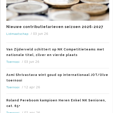
Nieuwe contributietarieven seizoen 2026-2027
/
03 jun 26
Lidmaatschap
Van Zijderveld schittert op NK Competitieteams met
nationale titel, zilver en vierde plaats
/
03 jun 26
Toernooi
Asmi Shrivastava wint goud op internationaal JOT/Olve
toernooi
/
12 apr 26
Toernooi
Roland Pereboom kampioen Heren Enkel NK Senioren,
cat. 65+
/
02 apr 26
Toernooi