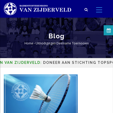
Overslaan
en
naar
de
inhoud
Blog
gaan
Home
-
Uitnodigingen Deelname Toernooien
Kruimelpad
AN ZIJDERVELD:
DONEER AAN STICHTING TOPSPORT