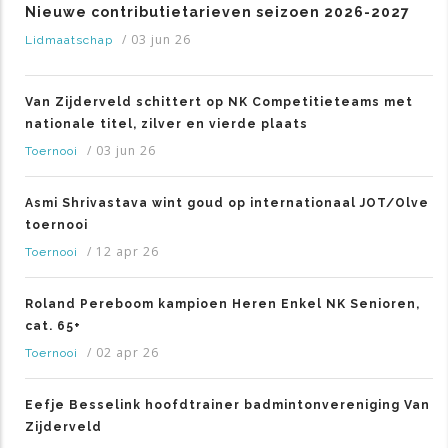
Nieuwe contributietarieven seizoen 2026-2027
/
03 jun 26
Lidmaatschap
Van Zijderveld schittert op NK Competitieteams met
nationale titel, zilver en vierde plaats
/
03 jun 26
Toernooi
Asmi Shrivastava wint goud op internationaal JOT/Olve
toernooi
/
12 apr 26
Toernooi
Roland Pereboom kampioen Heren Enkel NK Senioren,
cat. 65+
/
02 apr 26
Toernooi
Eefje Besselink hoofdtrainer badmintonvereniging Van
Zijderveld