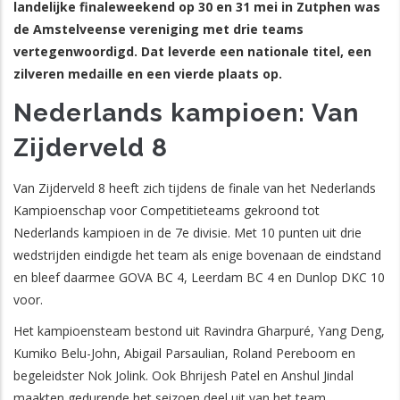
landelijke finaleweekend op 30 en 31 mei in Zutphen was
de Amstelveense vereniging met drie teams
vertegenwoordigd. Dat leverde een nationale titel, een
zilveren medaille en een vierde plaats op.
Nederlands kampioen: Van
Zijderveld 8
Van Zijderveld 8 heeft zich tijdens de finale van het Nederlands
Kampioenschap voor Competitieteams gekroond tot
Nederlands kampioen in de 7e divisie. Met 10 punten uit drie
wedstrijden eindigde het team als enige bovenaan de eindstand
en bleef daarmee GOVA BC 4, Leerdam BC 4 en Dunlop DKC 10
voor.
Het kampioensteam bestond uit Ravindra Gharpuré, Yang Deng,
Kumiko Belu-John, Abigail Parsaulian, Roland Pereboom en
begeleidster Nok Jolink. Ook Bhrijesh Patel en Anshul Jindal
maakten gedurende het seizoen deel uit van het team.