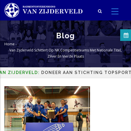
Overslaan
en
naar
de
inhoud
Blog
gaan
Home
-
Kruimelpad
Van Zijderveld Schittert Op NK Competitieteams Met Nationale Titel,
Zilver En Vierde Plaats
JDERVELD:
DONEER AAN STICHTING TOPSPORT EN H