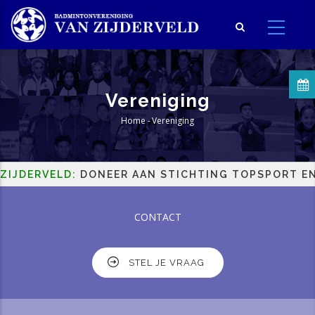
Overslaan
en
naar
de
inhoud
Vereniging
gaan
Home
-
Vereniging
Kruimelpad
RVELD:
DONEER AAN STICHTING TOPSPORT EN HELP
CONTACT
STEL JE VRAAG