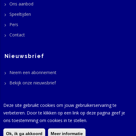
Ons aanbod
Speeltijden
Pers
Contact
Nieuwsbrief
Neem een abonnement
Bekijk onze nieuwsbrief
Deze site gebruikt cookies om jouw gebruikerservaring te
verbeteren. Door te klikken op een link op deze pagina geef je
© GaviasThemes 2016-2024 -
Productie
Harold Beffers - Alle
ons toestemming om cookies in te stellen.
rechten voorbehouden | hosting:
InterIPNetworks
Naaldwijk |
privacy
|
disclaimer
Ok, ik ga akkoord
Meer informatie