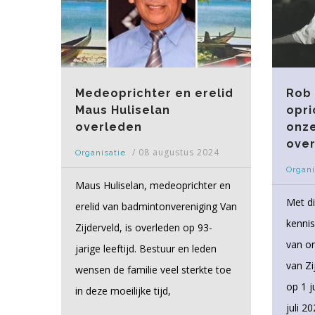
Medeoprichter en erelid
Rob 
Maus Huliselan
opri
overleden
onze
over
/
08 augustus 2024
Organisatie
Organi
Maus Huliselan, medeoprichter en
Met di
erelid van badmintonvereniging Van
kenni
Zijderveld, is overleden op 93-
van on
jarige leeftijd. Bestuur en leden
van Zi
wensen de familie veel sterkte toe
op 1 j
in deze moeilijke tijd,
juli 2