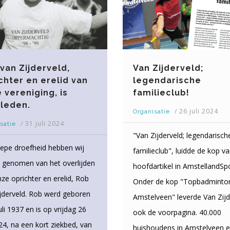
van Zijderveld,
Van Zijderveld;
chter en erelid van
legendarische
 vereniging, is
familieclub!
leden.
/
26 juli 2024
Organisatie
/
31 juli 2024
satie
"Van Zijderveld; legendarisch
epe droefheid hebben wij
familieclub", luidde de kop v
s genomen van het overlijden
hoofdartikel in AmstellandSpo
ze oprichter en erelid, Rob
Onder de kop "Topbadminton
jderveld. Rob werd geboren
Amstelveen" leverde Van Zijd
uli 1937 en is op vrijdag 26
ook de voorpagina. 40.000
024, na een kort ziekbed, van
huishoudens in Amstelveen e