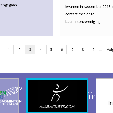
eengegaan.
kwamen in september 2018 i
contact met onze
badmintonvereniging.
Pagina
1
Pagina
2
Huidige
3
Pagina
4
Pagina
5
Pagina
6
Pagina
7
Pagina
8
Pagina
9
…
Vol
Vol
pagina
pag