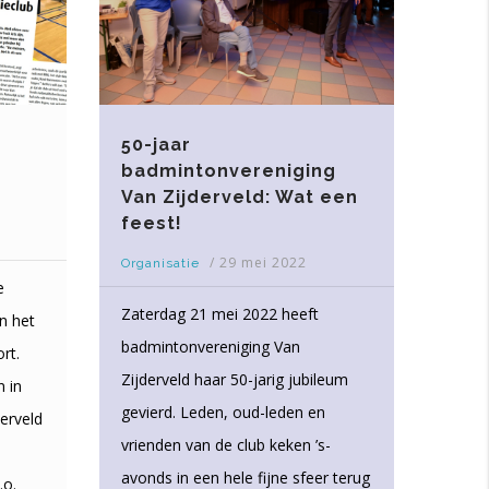
50-jaar
badmintonvereniging
Van Zijderveld: Wat een
feest!
/
29 mei 2022
Organisatie
e
Zaterdag 21 mei 2022 heeft
an het
badmintonvereniging Van
rt.
Zijderveld haar 50-jarig jubileum
 in
gevierd. Leden, oud-leden en
erveld
vrienden van de club keken ’s-
avonds in een hele fijne sfeer terug
.o.