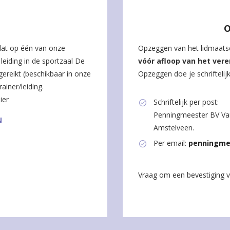
O
 dat op één van onze
Opzeggen van het lidmaat
leiding in de sportzaal De
vóór afloop van het vere
ereikt (beschikbaar in onze
Opzeggen doe je schriftelij
ainer/leiding.
ier
Schriftelijk per post:
Penningmeester BV Van
N
Amstelveen.
Per email:
penningmee
Vraag om een bevestiging v