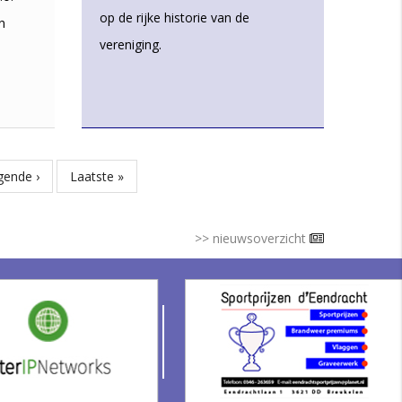
op de rijke historie van de
n
vereniging.
gende
gende ›
Laatste
Laatste »
ina
pagina
>> nieuwsoverzicht