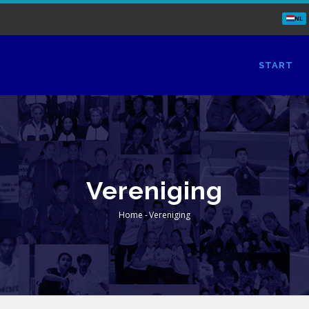
NL
OOFD
AVIGATIE
START
L
Vereniging
Home
-
Vereniging
Kruimelpad