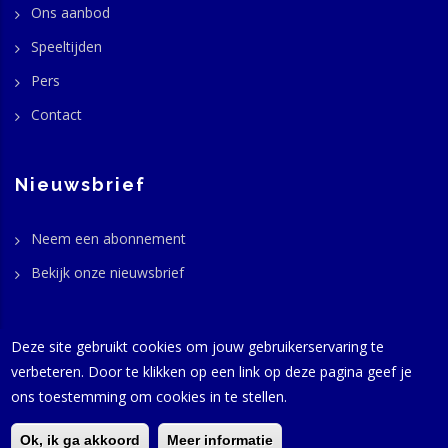
Ons aanbod
Speeltijden
Pers
Contact
Nieuwsbrief
Neem een abonnement
Bekijk onze nieuwsbrief
Deze site gebruikt cookies om jouw gebruikerservaring te
verbeteren. Door te klikken op een link op deze pagina geef je
© GaviasThemes 2016-2024 -
Productie
Harold Beffers - Alle
ons toestemming om cookies in te stellen.
rechten voorbehouden | hosting:
InterIPNetworks
Naaldwijk |
privacy
|
disclaimer
Ok, ik ga akkoord
Meer informatie