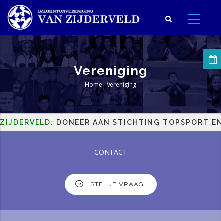
Overslaan
en
naar
de
inhoud
Vereniging
gaan
Home
-
Vereniging
Kruimelpad
RVELD:
DONEER AAN STICHTING TOPSPORT EN HELP 
CONTACT
STEL JE VRAAG