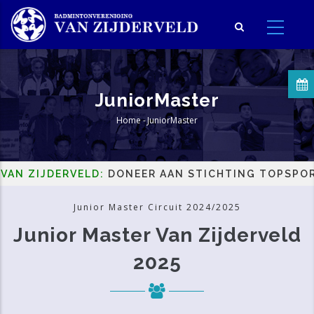
Overslaan
en
naar
de
inhoud
JuniorMaster
gaan
Home
-
JuniorMaster
Kruimelpad
ZIJDERVELD:
DONEER AAN STICHTING TOPSPORT EN
Junior Master Circuit 2024/2025
Junior Master Van Zijderveld
2025