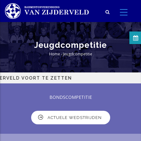
Overslaan
en
naar
de
inhoud
Jeugdcompetitie
gaan
Home
-
Jeugdcompetitie
Kruimelpad
LD VOORT TE ZETTEN
BONDSCOMPETITIE
ACTUELE WEDSTRIJDEN