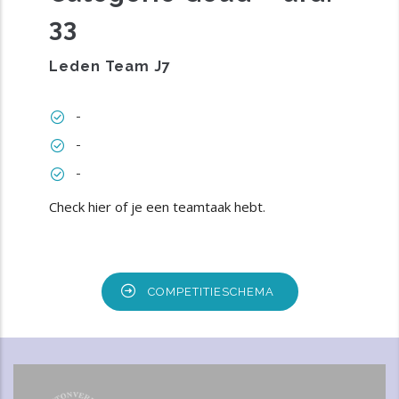
33
Leden Team J7
-
-
-
Check hier of je een teamtaak hebt
.
COMPETITIESCHEMA