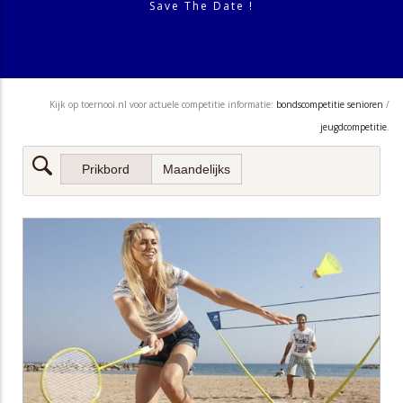
Save The Date !
Kijk op toernooi.nl voor actuele competitie informatie:
bondscompetitie senioren
/
jeugdcompetitie
.