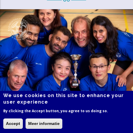
We use cookies on this site to enhance your
user experience
By clicking the Accept button, you agree to us doing so.
>> naar ons foto album
|
>> naar ons youtubekanaal
Clubartikelen
Accept
Meer informatie